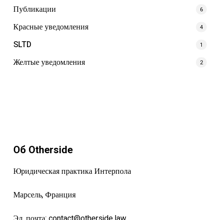
Публикации
6
Красные уведомления
4
SLTD
1
Желтые уведомления
2
Об Otherside
Юридическая практика Интерпола
Марсель, Франция
Эл. почта:
contact@otherside.law