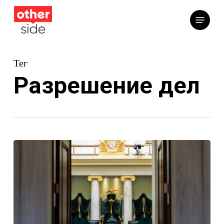
Перейти
Меню
к
основному
содержимому
Тег
Разрешение дел