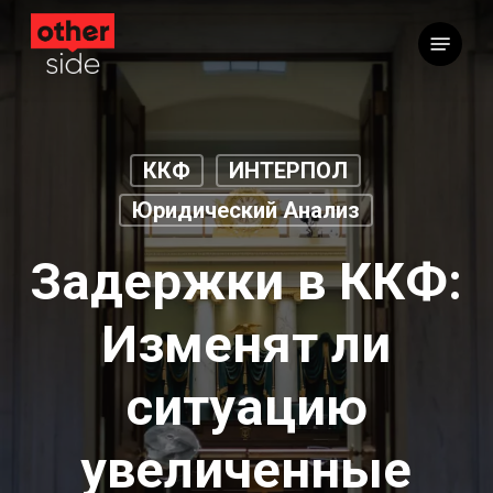
Перейти
Меню
к
основному
содержимому
ККФ
ИНТЕРПОЛ
Юридический Анализ
Задержки в ККФ:
Изменят ли
ситуацию
увеличенные