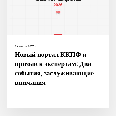
к
экспертам:
Два
события,
заслуживающие
внимания
19 марта 2026 г.
Новый портал ККПФ и
призыв к экспертам: Два
события, заслуживающие
внимания