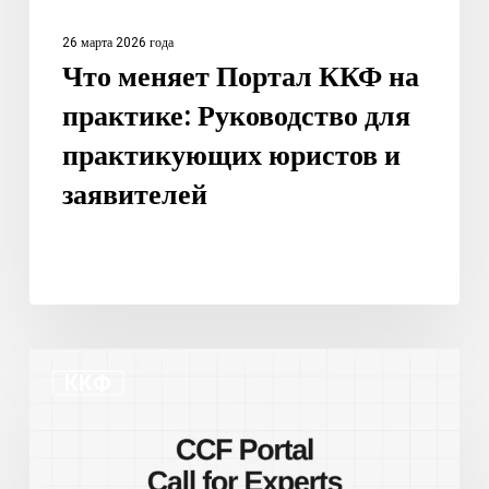
и
26 марта 2026 года
заявителей
Что меняет Портал ККФ на
практике: Руководство для
практикующих юристов и
заявителей
Новый
ККФ
портал
ККПФ
и
призыв