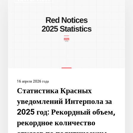
Красных
уведомлений
Интерпола
за
2025
год:
Рекордный
объем,
рекордное
количество
16 апреля 2026 года
отказов
Статистика Красных
по
уведомлений Интерпола за
политическим
мотивам
2025 год: Рекордный объем,
рекордное количество