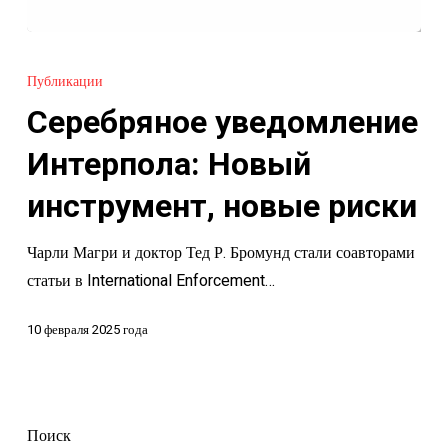
Серебряное
уведомление
Публикации
Интерпола:
Серебряное уведомление
Новый
инструмент,
Интерпола: Новый
новые
инструмент, новые риски
риски
Чарли Магри и доктор Тед Р. Бромунд стали соавторами
статьи в International Enforcement…
10 февраля 2025 года
Поиск