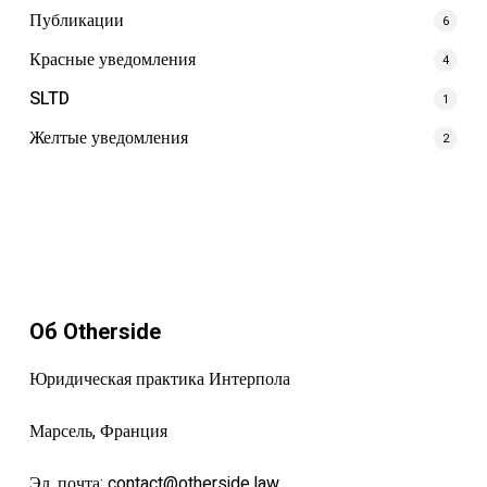
Публикации
6
Красные уведомления
4
SLTD
1
Желтые уведомления
2
Об Otherside
Юридическая практика Интерпола
Марсель, Франция
Эл. почта:
contact@otherside.law