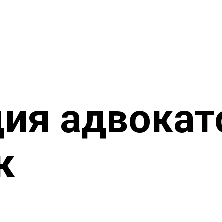
ия адвокат
к