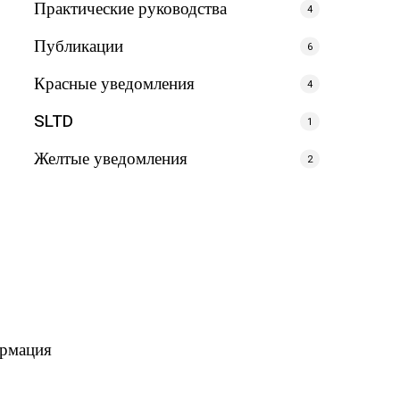
Практические руководства
4
Публикации
6
Красные уведомления
4
SLTD
1
Желтые уведомления
2
ормация