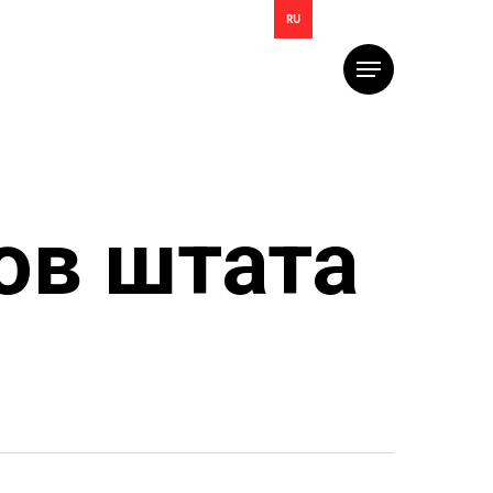
RU
Меню
ов штата