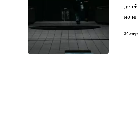
детей
но иг
30 авгу