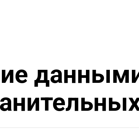
ние данным
анительных