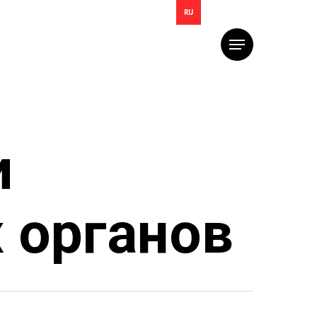
RU
Меню
и
 органов