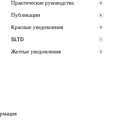
Практические руководства
4
Публикации
6
Красные уведомления
4
SLTD
1
Желтые уведомления
2
ормация