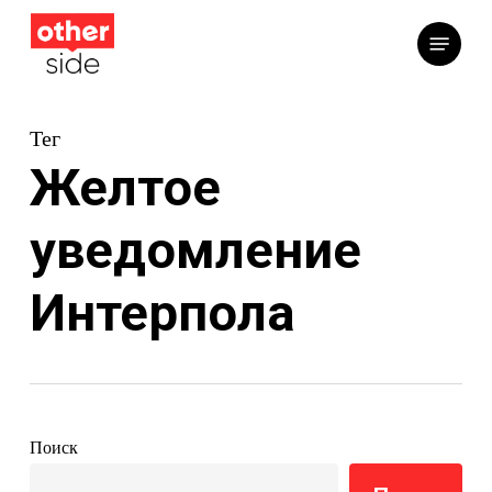
Перейти
Меню
к
основному
содержимому
Тег
Желтое
уведомление
Интерпола
Поиск