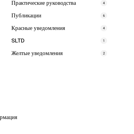
Практические руководства
4
Публикации
6
Красные уведомления
4
SLTD
1
Желтые уведомления
2
ормация