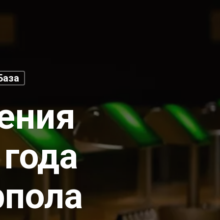
База
ения
 года
рпола