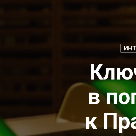
ИН
Клю
в по
к Пр