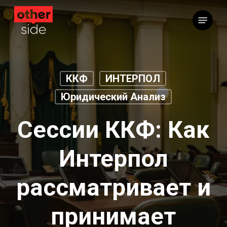
Перейти
Меню
к
основному
содержимому
ККФ
ИНТЕРПОЛ
Юридический Анализ
Сессии ККФ: Как
Интерпол
рассматривает и
принимает