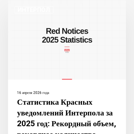
Статистика
ИНТЕРПОЛ
Красных
уведомлений
Интерпола
за
2025
год:
Рекордный
объем,
рекордное
количество
16 апреля 2026 года
отказов
Статистика Красных
по
уведомлений Интерпола за
политическим
мотивам
2025 год: Рекордный объем,