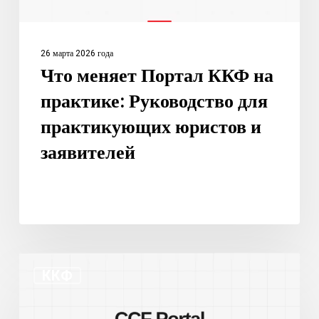
практикующих
юристов
и
26 марта 2026 года
заявителей
Что меняет Портал ККФ на
практике: Руководство для
практикующих юристов и
заявителей
Новый
ККФ
портал
ККПФ