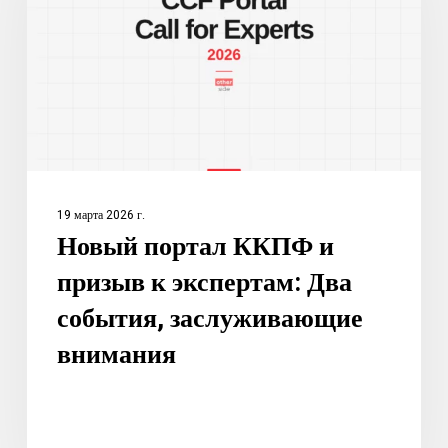
и
призыв
к
экспертам:
Два
события,
заслуживающие
внимания
19 марта 2026 г.
Новый портал ККПФ и
призыв к экспертам: Два
события, заслуживающие
внимания